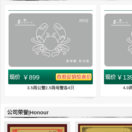
￥899
￥13
3.5两公蟹2.5两母蟹各4只
4.
公司荣誉|Honour