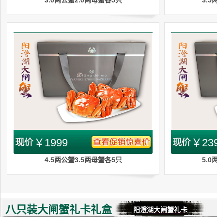
3.0两公蟹2.0两母蟹各5只
3.
￥1999
￥23
4.5两公蟹3.5两母蟹各5只
5.
八只装大闸蟹礼卡礼盒
阳澄湖大闸蟹礼卡