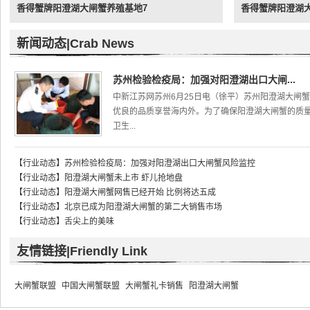
香得蟹牌阳澄湖大闸蟹养殖基地7
香得蟹牌阳澄湖
新闻动态|Crab News
苏州检验检疫局：加强对阳澄湖出口大闸...
中新江苏网苏州6月25日电（徐平）苏州阳澄湖大闸
优良的品质享誉海内外。为了确保阳澄湖大闸蟹的质
卫生...
【
行业动态
】
苏州检验检疫局：加强对阳澄湖出口大闸蟹风险监控
【
行业动态
】
阳澄湖大闸蟹未上市 虾儿抢地盘
【
行业动态
】
阳澄湖大闸蟹网售已经开始 比例将达五成
【
行业动态
】
北京已成为阳澄湖大闸蟹的第二大销售市场
【
行业动态
】
舌尖上的美味
友情链接|Friendly Link
大闸蟹联盟
中国大闸蟹联盟
大闸蟹礼卡销售
阳澄湖大闸蟹